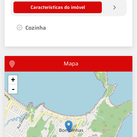
Características do imóvel
Cozinha
Mapa
+
-