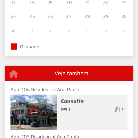
17
18
19
20
21
22
23
24
25
26
27
28
29
30
31
1
2
3
4
5
6
Ocupado
Veja também
Apto 104 Residencial Ana Paula
Consulte
1
1
Apto 103 Residencial Ana Paula