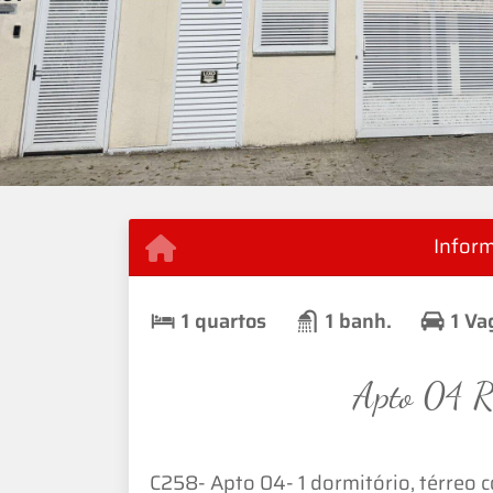
Infor
1 quartos
1 banh.
1 Va
Apto 04 Re
C258- Apto 04- 1 dormitório, térreo 