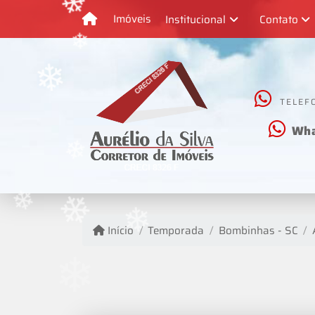
❄
❄
Imóveis
Institucional
Contato
❄
❄
❄
TELEF
❄
Wha
❄
❄
Início
Temporada
Bombinhas - SC
❄
❄