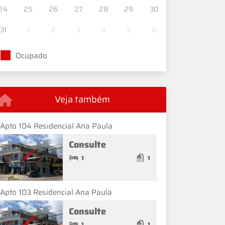
24
25
26
27
28
29
30
31
1
2
3
4
5
6
Ocupado
Veja também
Apto 104 Residencial Ana Paula
Consulte
1
1
Apto 103 Residencial Ana Paula
Consulte
1
1