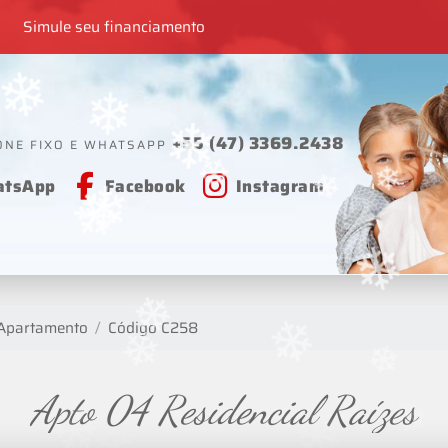
❄
❄
Simule seu financiamento
+55 (47) 3369.2438
ONE FIXO E WHATSAPP
tsApp
Facebook
Instagram
❄
❄
❄
❄
❄
❄
Apartamento
Código C258
❄
❄
Apto 04 Residencial Raízes