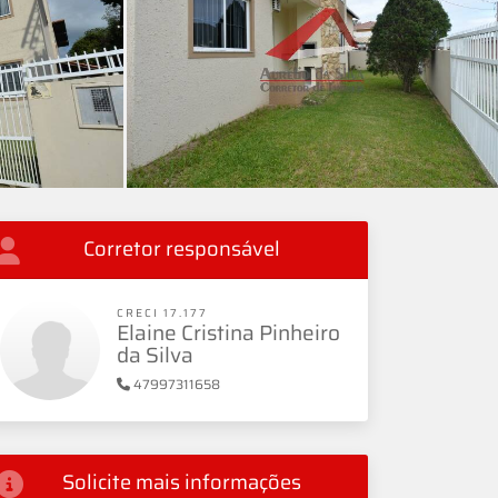
Corretor responsável
CRECI 17.177
Elaine Cristina Pinheiro
da Silva
47997311658
Solicite mais informações