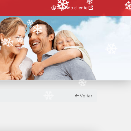
Área do cliente
❄
❄
❄
❄
❄
❄
❄
❄
❄
❄
Voltar
❄