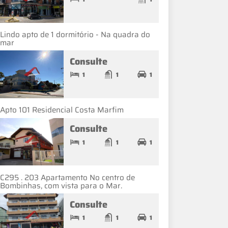
Lindo apto de 1 dormitório - Na quadra do
mar
Consulte
1
1
1
Apto 101 Residencial Costa Marfim
Consulte
1
1
1
C295 . 203 Apartamento No centro de
Bombinhas, com vista para o Mar.
Consulte
1
1
1