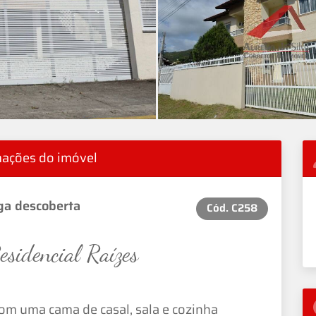
mações do imóvel
ga descoberta
Cód.
C258
sidencial Raízes
com uma cama de casal, sala e cozinha